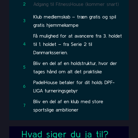
Adgang til FitnessHouse (kommer snart)
2
Klub medlemskab – træn gratis og spil
3
gratis hjemmekampe
Få mulighed for at avancere fra 3. holdet
til 1. holdet – fra Serie 2 til
4
Danmarksserien.
Bliv en del af en holdstruktur, hvor der
5
tages hånd om alt det praktiske
PadelHouse betaler for dit holds DPF-
6
LIGA turneringsgebyr
Bliv en del af en klub med store
7
sportslige ambitioner
Hvad siger du ja til?