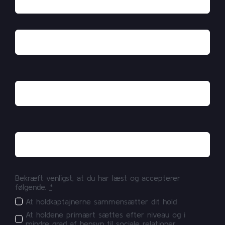
Bekræft venligst, at du har læst og accepterer
følgende.
*
At holdkaptajnerne sammensætter dit hold
At holdene primært sættes efter niveau og i
mindre grad af hensyn til sociale relationer.