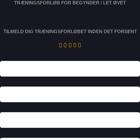
TRÆNINGSFORLØB FOR BEGYNDER / LET ØVET
TILMELD DIG TRÆNINGSFORLØBET INDEN DET FORSENT