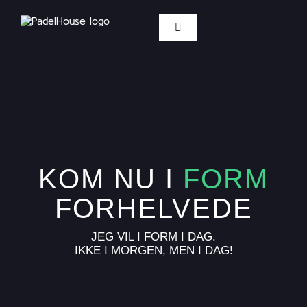
Skip
to
Toggle
content
Navigation
Priser / Spilletider
Medlemskab
Afhold event
KOM NU I
FORM
Kontakt
FORHELVEDE
JEG VIL I FORM I DAG.
Hjælp
IKKE I MORGEN, MEN I DAG!
BOOK BANE