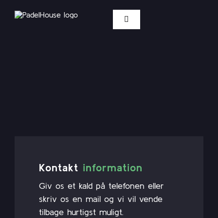
Skip
to
Toggle
content
Navigation
Priser / Spilletider
Medlemskab
Afhold event
Kontakt
Kontakt
information
Hjælp
Giv os et kald på telefonen eller
skriv os en mail og vi vil vende
BOOK BANE
tilbage hurtigst muligt.